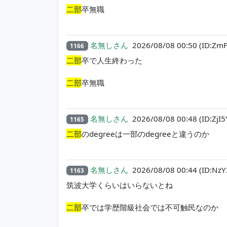
二部
卒無職
名無しさん
2026/08/08 00:50
(ID:Zm
1166
二部
卒で人生終わった
二部
卒無職
名無しさん
2026/08/08 00:48
(ID:ZjI5
1165
二部
のdegreeは一部のdegreeと違うのか
名無しさん
2026/08/08 00:44
(ID:NzY
1163
筑波大学くらいはいらないとね
二部
卒では学歴階級社会では不可触民なのか