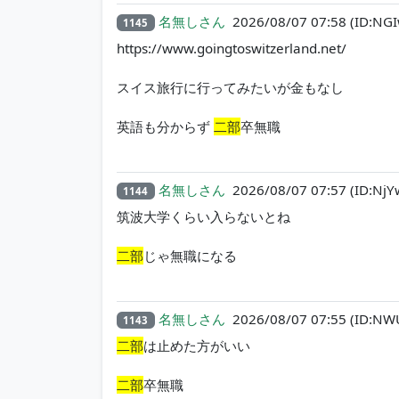
名無しさん
2026/08/07 07:58
(ID:NG
1145
https://www.goingtoswitzerland.net/
スイス旅行に行ってみたいが金もなし
英語も分からず
二部
卒無職
名無しさん
2026/08/07 07:57
(ID:Nj
1144
筑波大学くらい入らないとね
二部
じゃ無職になる
名無しさん
2026/08/07 07:55
(ID:N
1143
二部
は止めた方がいい
二部
卒無職