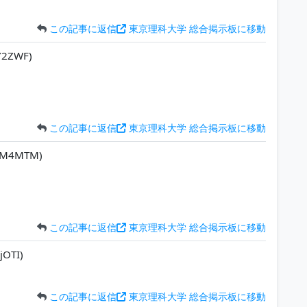
この記事に返信
東京理科大学 総合掲示板に移動
Y2ZWF)
この記事に返信
東京理科大学 総合掲示板に移動
mM4MTM)
この記事に返信
東京理科大学 総合掲示板に移動
jOTI)
この記事に返信
東京理科大学 総合掲示板に移動