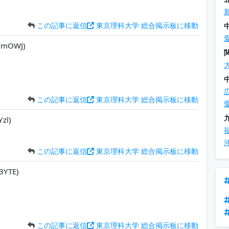
この記事に返信
東京理科大学 総合掲示板に移動
FmOWJ)
この記事に返信
東京理科大学 総合掲示板に移動
Yzl)
この記事に返信
東京理科大学 総合掲示板に移動
3YTE)
この記事に返信
東京理科大学 総合掲示板に移動