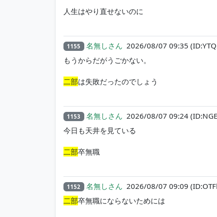
人生はやり直せないのに
名無しさん
2026/08/07 09:35
(ID:YT
1155
もうからだがうごかない。
二部
は失敗だったのでしょう
名無しさん
2026/08/07 09:24
(ID:NG
1153
今日も天井を見ている
二部
卒無職
名無しさん
2026/08/07 09:09
(ID:OT
1152
二部
卒無職にならないためには