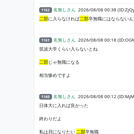
名無しさん
2026/08/08 00:38
(ID:ZjQ
1162
二部
に入らなければ
二部
卒無職にはならないん
名無しさん
2026/08/08 00:18
(ID:OG
1161
筑波大学くらい入らないとね
二部
じゃ無職になる
相当惨めですよ
名無しさん
2026/08/08 00:12
(ID:Mj
1160
日体大に入れば良かった
終わりだよ
私は貝になりたい
二部
卒無職