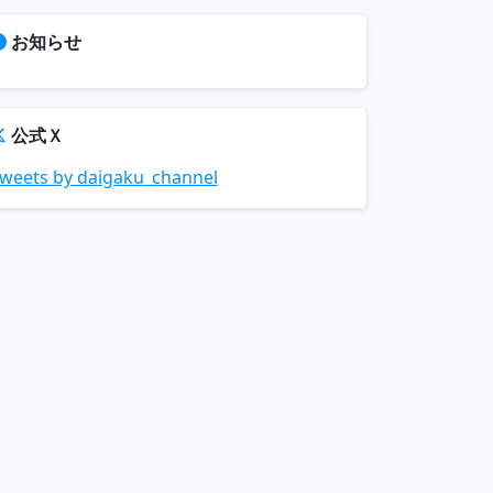
お知らせ
公式Ｘ
weets by daigaku_channel