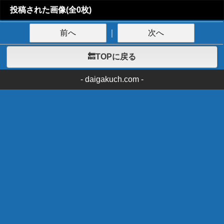
投稿された画像(全0枚)
前へ
｜
次へ
🔙TOPに戻る
-
daigakuch.com
-