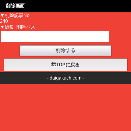
削除画面
▼削除記事No
240
▼編集･削除パス
🔙TOPに戻る
-
daigakuch.com
-