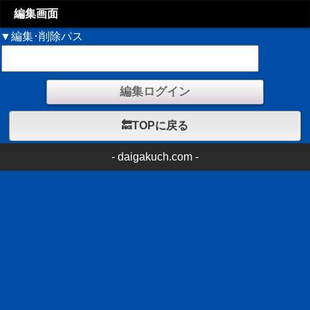
編集画面
▼編集･削除パス
🔙TOPに戻る
-
daigakuch.com
-