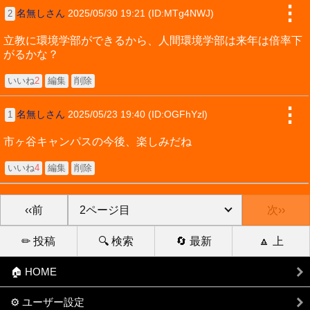
⋮
名無しさん
2025/05/30 19:21 (ID:MTg4NWJ)
2
立教に環境学部ができるから、人間環境学部は来年は倍率下
がるかな？
いいね
2
編集
削除
⋮
名無しさん
2025/05/23 19:40 (ID:OGFhYzl)
1
市ヶ谷キャンパスの今後、楽しみだね
いいね
4
編集
削除
‹‹前
次››
✏ 投稿
🔍 検索
🔄 最新
🔼 上
🏠 HOME
⚙ ユーザー設定