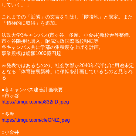
していく。 」
これまでの「近隣」の文言を削除し「隣接地」と限定。また
「積極的に取得」を追加。
法政大学3キャンパス(市ヶ谷、多摩、小金井)新校舎等整備、
市ヶ谷隣接地購入、附属法政国際高校移転等
各キャンパス共に学部の集積度を上げる計画。
事業規模は総額1000億円超
未発表ではあるものの、社会学部が2040年代半ばに用途未定
となる「体育館裏新棟」に移転を計画しているものと見られ
る
●各キャンパス建替計画概要
○市ヶ谷
https://i.imgur.com/p832iiD.jpeg
○多摩
https://i.imgur.com/cleGNtZ.jpeg
○小金井