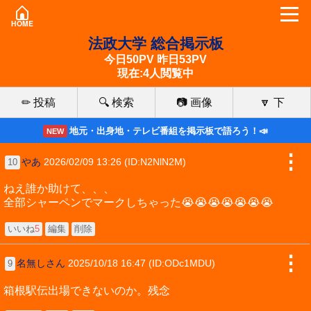
HOME
法政大学 総合掲示板
今日50PV 昨日53PV
現在:4人閲覧中
✏ 投稿
🔍 検索
📷 画像
🔽 下
地元・出身地・テレビ番組を掲示板で語ろう！📣
NEW
⋮
やあ
2026/02/09 13:26 (ID:N2NlN2M)
10
ねえ誰か助けて、、、
全部シャーペンでマークしちゃった😭😭😭😭😭😭😭
いいね
5
編集
削除
⋮
名無しさん
2025/10/18 16:47 (ID:ODc1MDU)
9
箱根駅伝出場できないのか。残念