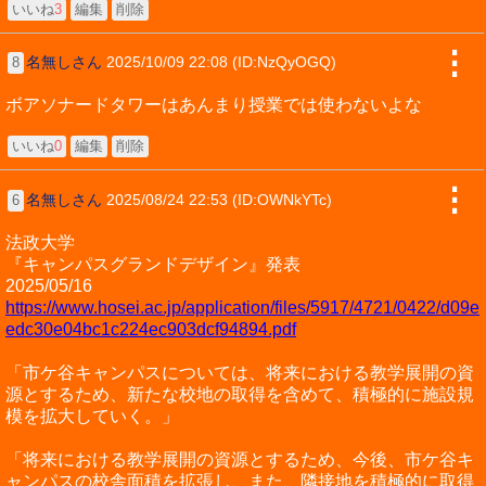
いいね
3
編集
削除
⋮
名無しさん
2025/10/09 22:08 (ID:NzQyOGQ)
8
ボアソナードタワーはあんまり授業では使わないよな
いいね
0
編集
削除
⋮
名無しさん
2025/08/24 22:53 (ID:OWNkYTc)
6
法政大学
『キャンパスグランドデザイン』発表
2025/05/16
https://www.hosei.ac.jp/application/files/5917/4721/0422/d09e
edc30e04bc1c224ec903dcf94894.pdf
「市ケ谷キャンパスについては、将来における教学展開の資
源とするため、新たな校地の取得を含めて、積極的に施設規
模を拡大していく。」
「将来における教学展開の資源とするため、今後、市ケ谷キ
ャンパスの校舎面積を拡張し、また、隣接地を積極的に取得