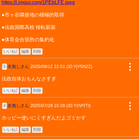
https://i.imgur.com/1PEbLFE.jpeg
●市ヶ谷隣接地の積極的取得
●法政国際高校 移転新築
●体育会合宿所の集約化
いいね
2
編集
削除
⋮
名無しさん
2025/08/12 22:51 (ID:YjY5N2Z)
5
法政自体おもんなさすぎ
いいね
2
編集
削除
⋮
名無しさん
2025/07/28 10:28 (ID:Y2VlYTl)
4
ホッピー使いにくすぎんだよゴミかす
いいね
1
編集
削除